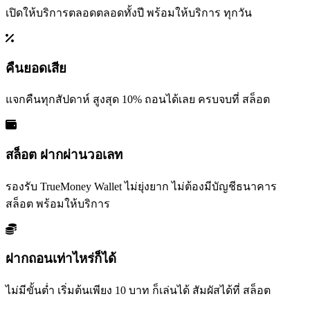
เปิดให้บริการตลอดตลอดทั้งปี พร้อมให้บริการ ทุกวัน
คืนยอดเสีย
แจกคืนทุกสัปดาห์ สูงสุด 10% ถอนได้เลย ครบจบที่ สล็อต
สล็อต ฝากผ่านวอเลท
รองรับ TrueMoney Wallet ไม่ยุ่งยาก ไม่ต้องมีบัญชีธนาคาร
สล็อต พร้อมให้บริการ
ฝากถอนเท่าไหร่ก็ได้
ไม่มีขั้นต่ำ เริ่มต้นเพียง 10 บาท ก็เล่นได้ สัมผัสได้ที่ สล็อต