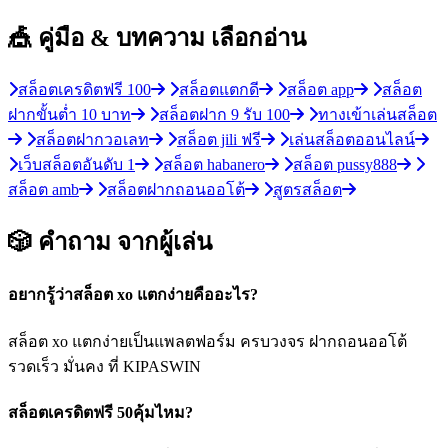
🎪 คู่มือ & บทความ
เลือกอ่าน
สล็อตเครดิตฟรี 100
สล็อตแตกดี
สล็อต app
สล็อต
ฝากขั้นต่ำ 10 บาท
สล็อตฝาก 9 รับ 100
ทางเข้าเล่นสล็อต
สล็อตฝากวอเลท
สล็อต jili ฟรี
เล่นสล็อตออนไลน์
เว็บสล็อตอันดับ 1
สล็อต habanero
สล็อต pussy888
สล็อต amb
สล็อตฝากถอนออโต้
สูตรสล็อต
🎲 คำถาม
จากผู้เล่น
อยากรู้ว่าสล็อต xo แตกง่ายคืออะไร?
สล็อต xo แตกง่ายเป็นแพลตฟอร์ม ครบวงจร ฝากถอนออโต้
รวดเร็ว มั่นคง ที่ KIPASWIN
สล็อตเครดิตฟรี 50คุ้มไหม?