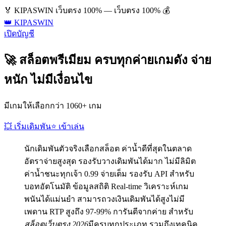
🏅 KIPASWIN เว็บตรง 100% — เว็บตรง 100% 💰
👑 KIPASWIN
เปิดบัญชี
🚀 สล็อตพรีเมียม ครบทุกค่ายเกมดัง จ่าย
หนัก ไม่มีเงื่อนไข
มีเกมให้เลือกกว่า 1060+ เกม
💥 เริ่มเดิมพัน
⭐ เข้าเล่น
นักเดิมพันตัวจริงเลือกสล็อต ค่าน้ำดีที่สุดในตลาด
อัตราจ่ายสูงสุด รองรับวางเดิมพันได้มาก ไม่มีลิมิต
ค่าน้ำชนะทุกเจ้า 0.99 จ่ายเต็ม รองรับ API สำหรับ
บอทอัตโนมัติ ข้อมูลสถิติ Real-time วิเคราะห์เกม
พนันได้แม่นยำ สามารถวงเงินเดิมพันได้สูงไม่มี
เพดาน RTP สูงถึง 97-99% การันตีจากค่าย สำหรับ
สล็อตเว็บตรง 2026
มีครบทุกประเภท รวมถึงเทคนิค