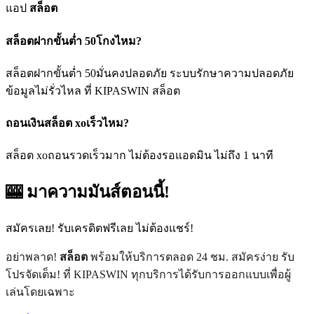
แอป
สล็อต
สล็อตฝากขั้นต่ำ 50โกงไหม?
สล็อตฝากขั้นต่ำ 50มั่นคงปลอดภัย ระบบรักษาความปลอดภัย
ข้อมูลไม่รั่วไหล ที่ KIPASWIN สล็อต
ถอนเงินสล็อต xoเร็วไหม?
สล็อต xoถอนรวดเร็วมาก ไม่ต้องรอแอดมิน ไม่ถึง 1 นาที
🎰 มาความมันส์ตอนนี้!
สมัครเลย! รับเครดิตฟรีเลย ไม่ต้องแชร์!
อย่าพลาด!
สล็อต
พร้อมให้บริการตลอด 24 ชม. สมัครง่าย รับ
โปรจัดเต็ม! ที่ KIPASWIN ทุกบริการได้รับการออกแบบเพื่อผู้
เล่นโดยเฉพาะ