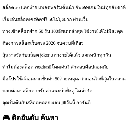
สล็อต xo แตกง่าย แพลตฟอร์มชั้นนำ อัพเดทเกมใหม่ทุกสัปดาห์
เริ่มเล่นสล็อตเครดิตฟรี 50ไม่ยุ่งยาก ผ่านเว็บ
ทางเข้าสล็อตฝาก 50 รับ 100อัพเดตล่าสุด ใช้งานได้ไม่มีสะดุด
ต้องการสล็อตเว็บตรง 2026 จบครบที่เดียว
ลุ้นรางวัลกับสล็อต joker แตกง่ายได้แล้ว แจกหนักทุกวัน
ทำไมต้องสล็อต yggdrasilโดดเด่น? คำตอบคือปลอดภัย
มือโปรใช้สล็อตฝากขั้นต่ำ 50ด้วยเหตุผลว่าถอนไวที่สุดในตลาด
บอกต่อมาสล็อต xoรับค่าแนะนำทั้งคู่ ไม่จำกัด
จุดเริ่มต้นกับสล็อตทดลองเล่น jiliวันนี้ การันตี
🎮 ติดอันดับ
ค้นหา