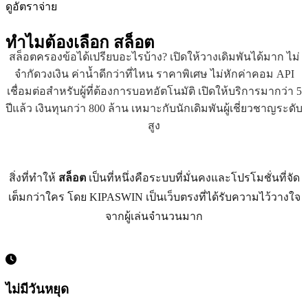
ดูอัตราจ่าย
ทำไมต้องเลือก
สล็อต
สล็อตครองข้อได้เปรียบอะไรบ้าง? เปิดให้วางเดิมพันได้มาก ไม่
จำกัดวงเงิน ค่าน้ำดีกว่าที่ไหน ราคาพิเศษ ไม่หักค่าคอม API
เชื่อมต่อสำหรับผู้ที่ต้องการบอทอัตโนมัติ เปิดให้บริการมากว่า 5
ปีแล้ว เงินทุนกว่า 800 ล้าน เหมาะกับนักเดิมพันผู้เชี่ยวชาญระดับ
สูง
สิ่งที่ทำให้
สล็อต
เป็นที่หนึ่งคือระบบที่มั่นคงและโปรโมชั่นที่จัด
เต็มกว่าใคร โดย KIPASWIN เป็นเว็บตรงที่ได้รับความไว้วางใจ
จากผู้เล่นจำนวนมาก
ไม่มีวันหยุด