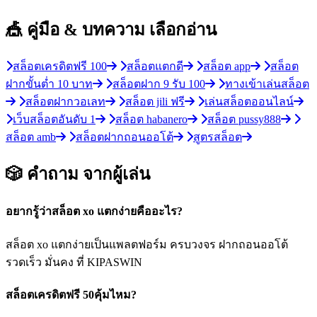
🎪 คู่มือ & บทความ
เลือกอ่าน
สล็อตเครดิตฟรี 100
สล็อตแตกดี
สล็อต app
สล็อต
ฝากขั้นต่ำ 10 บาท
สล็อตฝาก 9 รับ 100
ทางเข้าเล่นสล็อต
สล็อตฝากวอเลท
สล็อต jili ฟรี
เล่นสล็อตออนไลน์
เว็บสล็อตอันดับ 1
สล็อต habanero
สล็อต pussy888
สล็อต amb
สล็อตฝากถอนออโต้
สูตรสล็อต
🎲 คำถาม
จากผู้เล่น
อยากรู้ว่าสล็อต xo แตกง่ายคืออะไร?
สล็อต xo แตกง่ายเป็นแพลตฟอร์ม ครบวงจร ฝากถอนออโต้
รวดเร็ว มั่นคง ที่ KIPASWIN
สล็อตเครดิตฟรี 50คุ้มไหม?