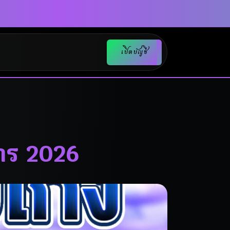
เปิดบัญชี
การ 2026