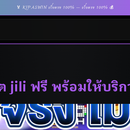
🏅 KIPASWIN เว็บตรง 100% — เว็บตรง 100% 💰
ต jili ฟรี พร้อมให้บริ