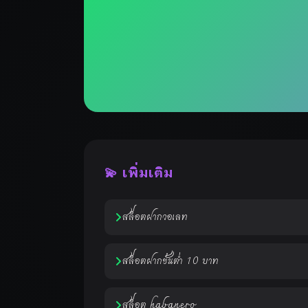
💫 เพิ่มเติม
สล็อตฝากวอเลท
สล็อตฝากขั้นต่ำ 10 บาท
สล็อต habanero