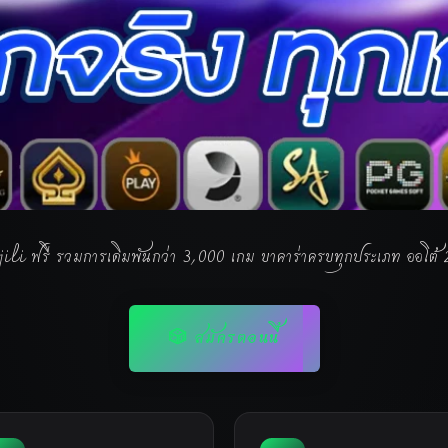
jili ฟรี รวมการเดิมพันกว่า 3,000 เกม บาคาร่าครบทุกประเภท ออโต้
🎲 สมัครตอนนี้