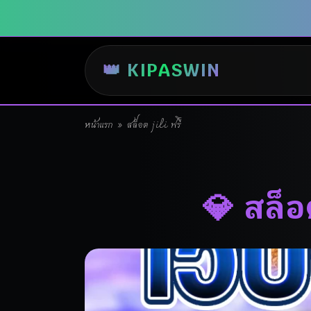
👑 KIPASWIN
หน้าแรก
» สล็อต jili ฟรี
💎 สล็อ